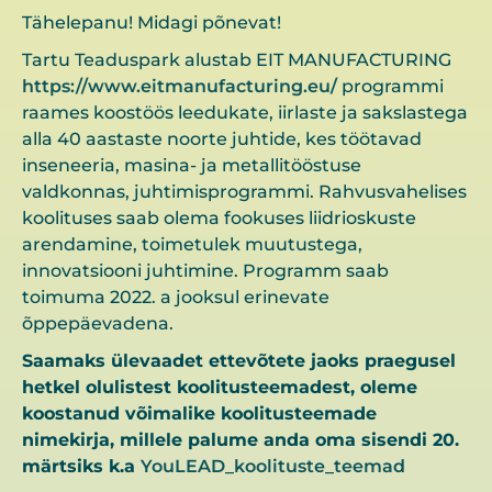
Tähelepanu! Midagi põnevat!
Tartu Teaduspark alustab EIT MANUFACTURING
https://www.eitmanufacturing.eu/
programmi
raames koostöös leedukate, iirlaste ja sakslastega
alla 40 aastaste noorte juhtide, kes töötavad
inseneeria, masina- ja metallitööstuse
valdkonnas, juhtimisprogrammi. Rahvusvahelises
koolituses saab olema fookuses liidrioskuste
arendamine, toimetulek muutustega,
innovatsiooni juhtimine. Programm saab
toimuma 2022. a jooksul erinevate
õppepäevadena.
Saamaks ülevaadet ettevõtete jaoks praegusel
hetkel olulistest koolitusteemadest, oleme
koostanud võimalike koolitusteemade
nimekirja, millele palume anda oma sisendi 20.
märtsiks k.a
YouLEAD_koolituste_teemad