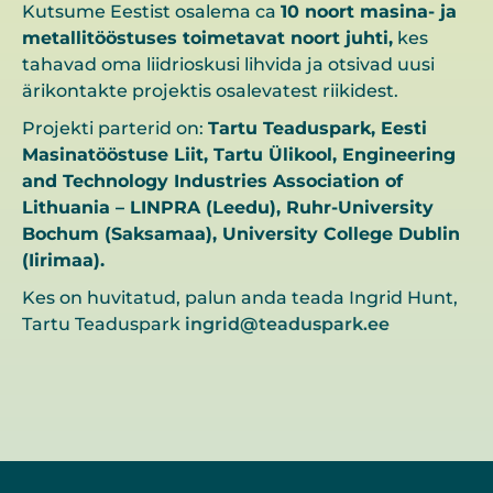
Kutsume Eestist osalema ca
10 noort masina- ja
metallitööstuses toimetavat noort juhti,
kes
tahavad oma liidrioskusi lihvida ja otsivad uusi
ärikontakte projektis osalevatest riikidest.
Projekti parterid on:
Tartu Teaduspark, Eesti
Masinatööstuse Liit
,
Tartu Ülikool, Engineering
and Technology Industries Association of
Lithuania –
LINPRA (Leedu),
Ruhr-University
Bochum (Saksamaa), University College Dublin
(Iirimaa).
Kes on huvitatud, palun anda teada Ingrid Hunt,
Tartu Teaduspark
ingrid@teaduspark.ee