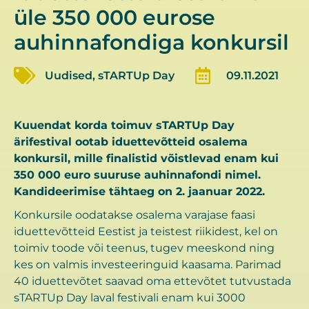
üle 350 000 eurose
auhinnafondiga konkursil
Uudised
,
sTARTUp Day
09.11.2021
Kuuendat korda toimuv sTARTUp Day
ärifestival ootab iduettevõtteid osalema
konkursil, mille finalistid võistlevad enam kui
350 000 euro suuruse auhinnafondi nimel.
Kandideerimise tähtaeg on 2. jaanuar 2022.
Konkursile oodatakse osalema varajase faasi
iduettevõtteid Eestist ja teistest riikidest, kel on
toimiv toode või teenus, tugev meeskond ning
kes on valmis investeeringuid kaasama. Parimad
40 iduettevõtet saavad oma ettevõtet tutvustada
sTARTUp Day laval festivali enam kui 3000