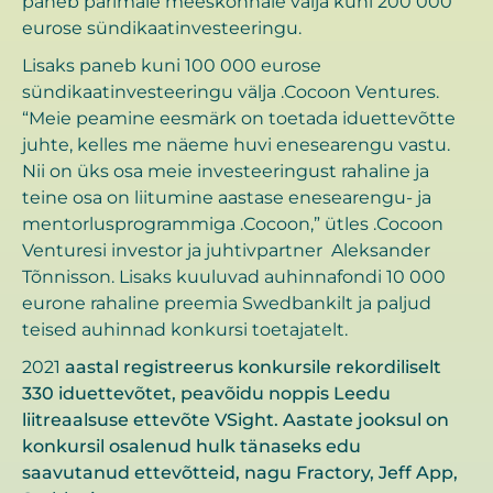
paneb parimale meeskonnale välja kuni 200 000
eurose sündikaatinvesteeringu.
Lisaks paneb kuni 100 000 eurose
sündikaatinvesteeringu välja .Cocoon Ventures.
“Meie peamine eesmärk on toetada iduettevõtte
juhte, kelles me näeme huvi enesearengu vastu.
Nii on üks osa meie investeeringust rahaline ja
teine osa on liitumine aastase enesearengu- ja
mentorlusprogrammiga .Cocoon,” ütles .Cocoon
Venturesi investor ja juhtivpartner Aleksander
Tõnnisson. Lisaks kuuluvad auhinnafondi 10 000
eurone rahaline preemia Swedbankilt ja paljud
teised auhinnad konkursi toetajatelt.
2021
aastal registreerus konkursile rekordiliselt
330 iduettevõtet, peavõidu noppis Leedu
liitreaalsuse ettevõte VSight. Aastate jooksul on
konkursil osalenud hulk tänaseks edu
saavutanud ettevõtteid, nagu Fractory, Jeff App,