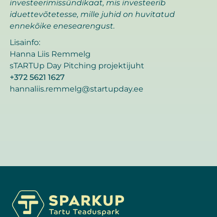
investeerimissündikaat, mis investeerib
iduettevõtetesse, mille juhid on huvitatud
ennekõike enesearengust.
Lisainfo:
Hanna Liis Remmelg
sTARTUp Day Pitching projektijuht
+372 5621 1627
hannaliis.remmelg@startupday.ee