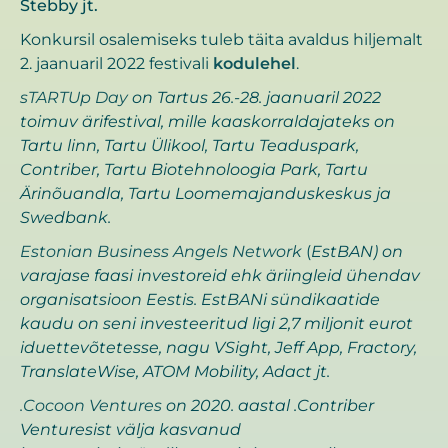
Stebby jt.
Konkursil osalemiseks tuleb täita avaldus hiljemalt
2. jaanuaril 2022 festivali
kodulehel
.
sTARTUp Day
on Tartus 26.-28. jaanuaril 2022
toimuv ärifestival, mille kaaskorraldajateks on
Tartu linn, Tartu Ülikool, Tartu Teaduspark,
Contriber, Tartu Biotehnoloogia Park, Tartu
Ärinõuandla, Tartu Loomemajanduskeskus ja
Swedbank.
Estonian Business Angels Network
(
EstBAN) on
varajase faasi investoreid ehk äriingleid ühendav
organisatsioon Eestis. EstBANi sündikaatide
kaudu on seni investeeritud ligi 2,7 miljonit eurot
iduettevõtetesse, nagu VSight, Jeff App, Fractory,
TranslateWise, ATOM Mobility, Adact jt.
.Cocoon Ventures
on 2020. aastal .Contriber
Venturesist välja kasvanud