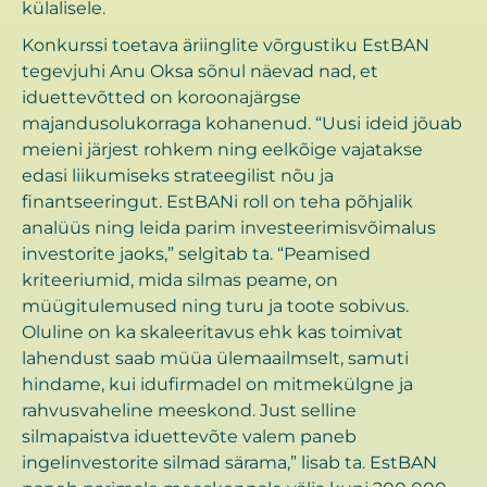
külalisele.
Konkurssi toetava äriinglite võrgustiku EstBAN
tegevjuhi Anu Oksa sõnul näevad nad, et
iduettevõtted on koroonajärgse
majandusolukorraga kohanenud. “Uusi ideid jõuab
meieni järjest rohkem ning eelkõige vajatakse
edasi liikumiseks strateegilist nõu ja
finantseeringut. EstBANi roll on teha põhjalik
analüüs ning leida parim investeerimisvõimalus
investorite jaoks,” selgitab ta. “Peamised
kriteeriumid, mida silmas peame, on
müügitulemused ning turu ja toote sobivus.
Oluline on ka skaleeritavus ehk kas toimivat
lahendust saab müüa ülemaailmselt, samuti
hindame, kui idufirmadel on mitmekülgne ja
rahvusvaheline meeskond. Just selline
silmapaistva iduettevõte valem paneb
ingelinvestorite silmad särama,” lisab ta. EstBAN